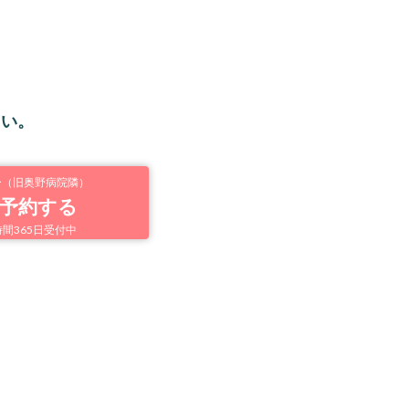
さい。
ー（旧奥野病院隣）
予約する
間365日受付中