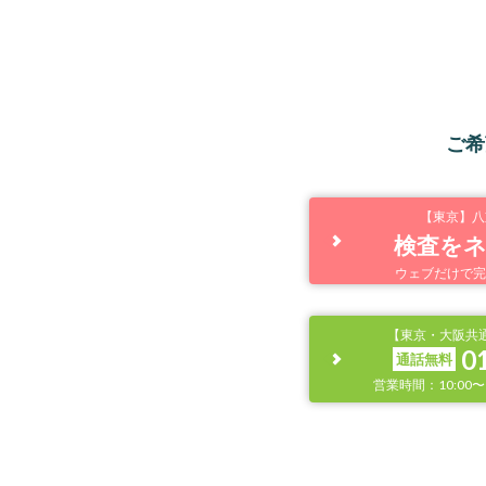
ご希
【東京】八
検査を
ウェブだけで完
【東京・大阪共
0
通話無料
営業時間：10:00