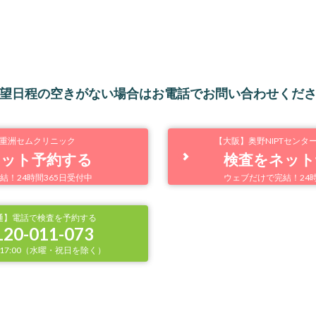
望日程の空きがない場合はお電話でお問い合わせくだ
重洲セムクリニック
【大阪】奥野NIPTセンタ
ネット予約する
検査をネット
結！24時間365日受付中
ウェブだけで完結！24時
通】電話で検査を予約する
120-011-073
〜17:00（水曜・祝日を除く）