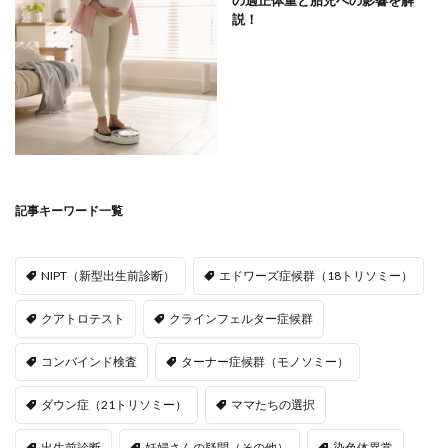
の適正体重と胎児への影響を解
説！
記事キーワード一覧
NIPT（新型出生前診断）
エドワーズ症候群（18トリソミー）
クアトロテスト
クラインフェルター症候群
コンバインド検査
ターナー症候群（モノソミー）
ダウン症（21トリソミー）
ママたちの選択
出生前診断
妊婦さんの疑問（その他）
染色体異常