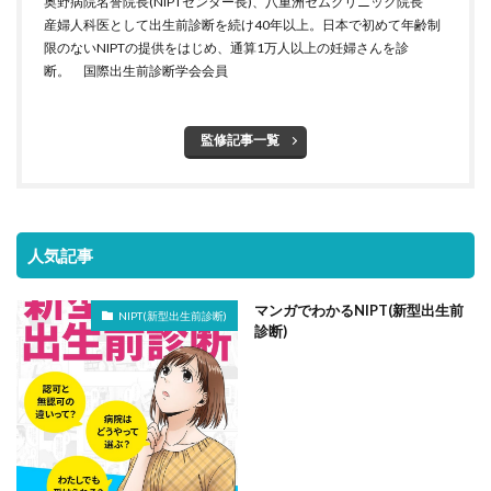
奥野病院名誉院長(NIPTセンター長)、八重洲セムクリニック院長
産婦人科医として出生前診断を続け40年以上。日本で初めて年齢制
限のないNIPTの提供をはじめ、通算1万人以上の妊婦さんを診
断。 国際出生前診断学会会員
監修記事一覧
人気記事
マンガでわかるNIPT(新型出生前
NIPT(新型出生前診断)
診断)