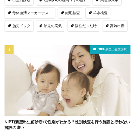
母体血清マーカーテスト
絨毛検査
羊水検査
胎児ドック
胎児の病気
陽性だった時
高齢出産
NIPT(新型出生前診断)
NIPT(新型出生前診断)で性別がわかる？性別検査を行う施設と行わない
施設の違い