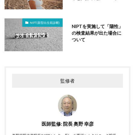
NIPT(新型出生前診断)
NIPTを実施して「陽性」
の検査結果が出た場合に
ついて
監修者
医師監修: 院長 奥野 幸彦