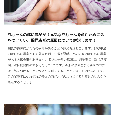
赤ちゃんの体に異変が！元気な赤ちゃんを産むために気
をつけたい、胎児奇形の原因について解説します！
胎児の身体にかたちの異常があることを胎児奇形と言います。顔や手足
のかたちに異常がある外表奇形、心臓や腎臓などの内臓のかたちに異常
がある内臓奇形があります。 胎児の奇形の原因は、感染要因、環境的要
因、遺伝的要因の大きく分けて3つです。奇形の原因となる要因の中に
は、気をつけることでリスクを低くすることができるものもあります。
この記事ではそれぞれの要因の内容とどのようにすると奇形のリスクを
軽減すること […]