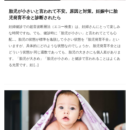
胎児が小さいと言われて不安。原因と対策。妊娠中に胎
児発育不全と診断されたら
妊婦健診での超音波断層法（エコー検査）は、妊婦さんにとって楽しみ
な時間ですね。でも、健診時に「胎児が小さい」と言われてとても心
配…。胎児の状態が標準を逸脱して小さい状態を『胎児発育不全』とい
いますが、具体的にどのような状態なのでしょうか。 胎児発育不全とは
どういう状態か 同じ週数であっても、胎児の大きさにも個人差がありま
す。「胎児が大きめ」「胎児が小さめ」と健診で言われることはよくあ
る光景です。妊 […]