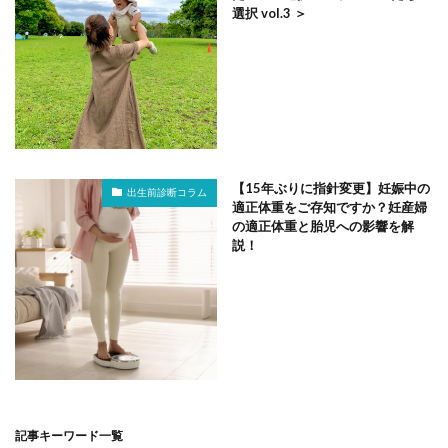
選択 vol.3 ＞
【15年ぶりに指針変更】妊娠中の
出生前診断コラム
適正体重をご存知ですか？妊産婦
の適正体重と胎児への影響を解
説！
記事キーワード一覧