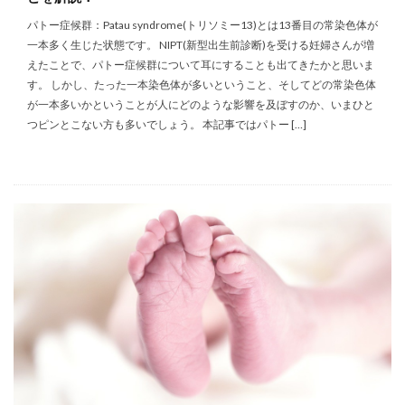
パトー症候群：Patau syndrome(トリソミー13)とは13番目の常染色体が
一本多く生じた状態です。 NIPT(新型出生前診断)を受ける妊婦さんが増
えたことで、パトー症候群について耳にすることも出てきたかと思いま
す。 しかし、たった一本染色体が多いということ、そしてどの常染色体
が一本多いかということが人にどのような影響を及ぼすのか、いまひと
つピンとこない方も多いでしょう。 本記事ではパトー […]