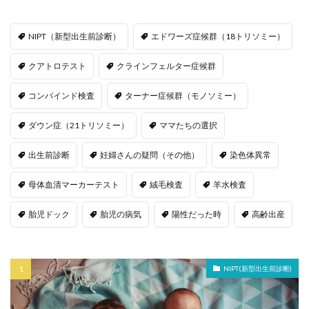
NIPT（新型出生前診断）
エドワーズ症候群（18トリソミー）
クアトロテスト
クラインフェルター症候群
コンバインド検査
ターナー症候群（モノソミー）
ダウン症（21トリソミー）
ママたちの選択
出生前診断
妊婦さんの疑問（その他）
染色体異常
母体血清マーカーテスト
絨毛検査
羊水検査
胎児ドック
胎児の病気
陽性だった時
高齢出産
NIPT(新型出生前診断)