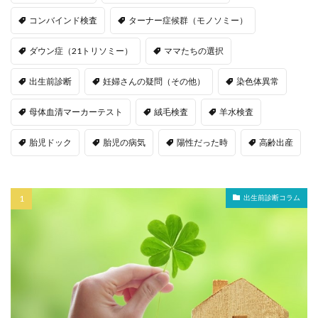
コンバインド検査
ターナー症候群（モノソミー）
ダウン症（21トリソミー）
ママたちの選択
出生前診断
妊婦さんの疑問（その他）
染色体異常
母体血清マーカーテスト
絨毛検査
羊水検査
胎児ドック
胎児の病気
陽性だった時
高齢出産
出生前診断コラム