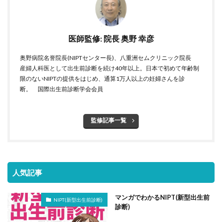
医師監修: 院長 奥野 幸彦
奥野病院名誉院長(NIPTセンター長)、八重洲セムクリニック院長
産婦人科医として出生前診断を続け40年以上。日本で初めて年齢制
限のないNIPTの提供をはじめ、通算1万人以上の妊婦さんを診
断。 国際出生前診断学会会員
監修記事一覧
人気記事
マンガでわかるNIPT(新型出生前
NIPT(新型出生前診断)
診断)