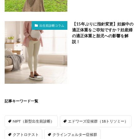
【15年ぶりに指針変更】妊娠中の
出生前診断コラム
適正体重をご存知ですか？妊産婦
の適正体重と胎児への影響を解
説！
記事キーワード一覧
NIPT（新型出生前診断）
エドワーズ症候群（18トリソミー）
クアトロテスト
クラインフェルター症候群