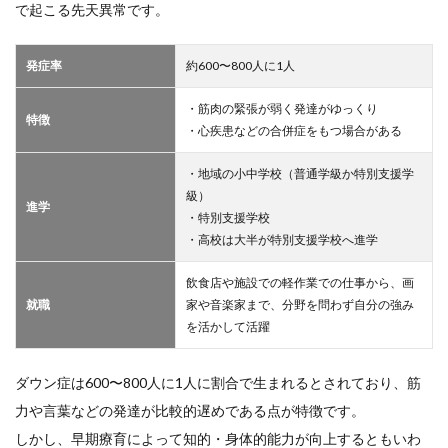
で起こる先天異常です。
発症率
約600〜800人に1人
・筋肉の緊張が弱く発達がゆっくり
特徴
・心疾患などの合併症をもつ場合がある
・地域の小中学校（普通学級か特別支援学
級）
進学
・特別支援学校
・高校は大半が特別支援学校へ進学
飲食店や施設での軽作業での仕事から、画
就職
家や音楽家まで、分野を問わず自分の強み
を活かして活躍
ダウン症は600〜800人に1人に割合で生まれるとされており、筋
力や言葉などの発達が比較的遅めである点が特徴です。
しかし、早期療育によって知的・身体的能力が向上するともいわ