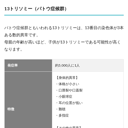
13トリソミー（パトウ症候群）
パトウ症候群ともいわれる13トリソミーは、13番目の染色体が3本
ある数的異常です。
母親の年齢が高いほど、子供が13トリソミーである可能性が高く
なります。
発症率
約5,000人に1人
【身体的異常】
・体格が小さい
・口唇裂や口蓋裂
・小眼球症
・耳の位置が低い
特徴
・難聴
・多指症
【その他の異常】