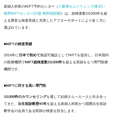
産婦人科医のNIPT予約センター（
八重洲セムクリニック[東京]
・
奥野NIPTセンター[大阪 奥野病院横]
）は、総検査数10,000件を超
える豊富な検査実績と充実したアフターサポートにより多く方に
選ばれています。
■NIPTの検査実績
2016年に
日本で初めて
無認可施設としてNIPTを提供し、日本国内
の医療機関で
NIPT総検査数10,000件
を超える実績をもつ専門医療
機関です。
■NIPTに対する高い専門性
10,000件のカウンセリング
を通して妊婦さん一人一人と向き合っ
てきた、
出生前診断歴45年
を超える産婦人科医かつ国際出生前診
断学会の会員である医師が検査を担当します。