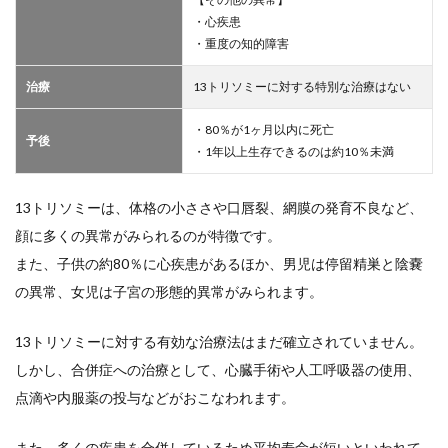
・心疾患
・重度の知的障害
治療
13トリソミーに対する特別な治療はない
・80％が1ヶ月以内に死亡
予後
・1年以上生存できるのは約10％未満
13トリソミーは、体格の小ささや口唇裂、網膜の発育不良など、
顔に多くの異常がみられるのが特徴です。
また、子供の約80％に心疾患があるほか、男児は停留精巣と陰嚢
の異常、女児は子宮の形態的異常がみられます。
13トリソミーに対する有効な治療法はまだ確立されていません。
しかし、合併症への治療として、心臓手術や人工呼吸器の使用、
点滴や内服薬の投与などがおこなわれます。
また、多くの疾患を合併しているため平均寿命が短いといわれて