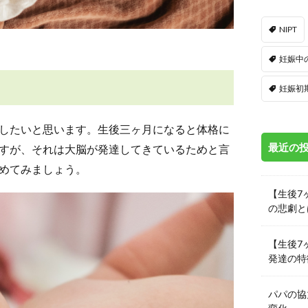
NIPT
妊娠中
妊娠初
したいと思います。生後三ヶ月になると体格に
最近の
すが、それは大脳が発達してきているためと言
めてみましょう。
【生後7
の悲劇と
【生後7
発達の特
パパの協