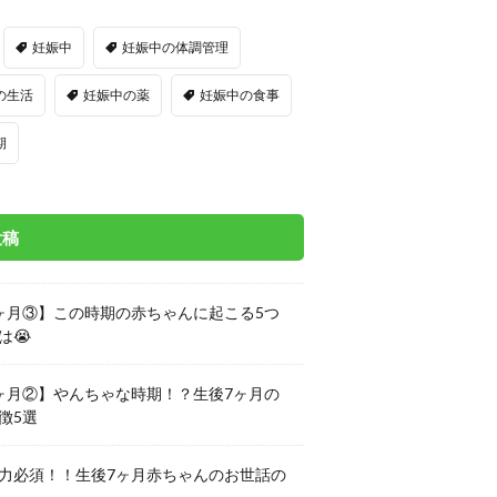
妊娠中
妊娠中の体調管理
の生活
妊娠中の薬
妊娠中の食事
期
投稿
ヶ月③】この時期の赤ちゃんに起こる5つ
は😭
ヶ月②】やんちゃな時期！？生後7ヶ月の
徴5選
力必須！！生後7ヶ月赤ちゃんのお世話の