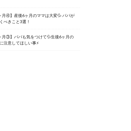
ヶ月④】産後6ヶ月のママは大変💦 パパが
くべきこと3選！
ヶ月③】パパも気をつけて💦生後6ヶ月の
に注意してほしい事⚡️