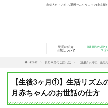
産婦人科・内科 八重洲セムクリニック(東京駅5分)
院長の紹介
低用量抗がん剤×イ
IPT療
当院について
HOME
奥野幸彦のこぼれ話
【生後3ヶ月①】生活
【生後3ヶ月①】生活リズム
月赤ちゃんのお世話の仕方