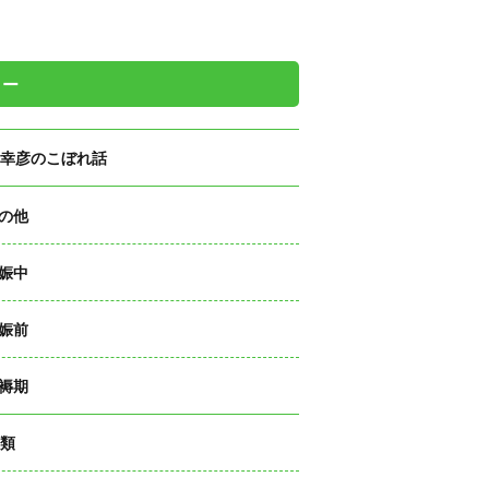
リー
幸彦のこぼれ話
の他
娠中
娠前
褥期
類