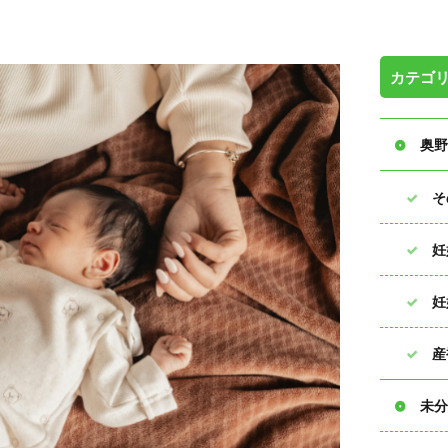
カテゴ
奥野
そ
妊
妊
産
未分