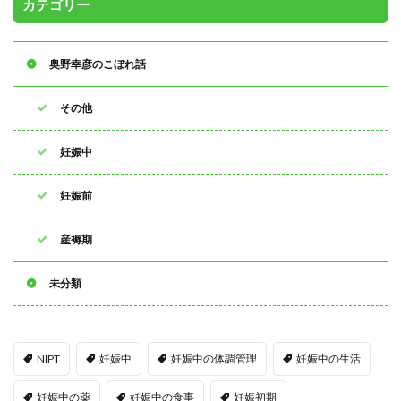
カテゴリー
奥野幸彦のこぼれ話
その他
妊娠中
妊娠前
産褥期
未分類
NIPT
妊娠中
妊娠中の体調管理
妊娠中の生活
妊娠中の薬
妊娠中の食事
妊娠初期