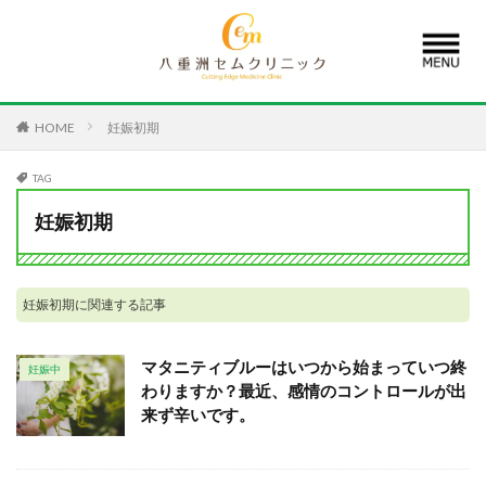
MENU
院長の紹介
低用量抗がん剤×インスリン増強
HOME
妊娠初期
IPT療法
当院について
TAG
医療アートメイク
ホルモン療法外来
妊娠初期
新型出生前診断
アクセス
(NIPT)
妊娠初期に関連する記事
マタニティブルーはいつから始まっていつ終
妊娠中
わりますか？最近、感情のコントロールが出
来ず辛いです。