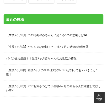
最近の投稿
【生後7ヶ月③】この時期の赤ちゃんに起こる5つの悲劇とは😭
【生後7ヶ月②】やんちゃな時期！？生後7ヶ月の発達の特徴5選
パパの協力必須！！生後7ヶ月赤ちゃんのお世話の変化
【生後6ヶ月④】産後6ヶ月のママは大変💦 パパが知っておくべきこと3
選！
【生後6ヶ月③】パパも気をつけて💦生後6ヶ月の赤ちゃんに注意してほし
い事⚡️